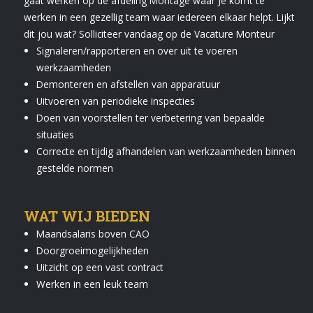
gaat werken op de afdeling Montage waar Je komt te
Vermeldingen feed
werken in een gezellig team waar iedereen elkaar helpt. Lijkt
Reacties feed
dit jou wat? Solliciteer vandaag op de Vacature Monteur
WordPress.org
Signaleren/rapporteren en over uit te voeren
werkzaamheden
Demonteren en afstellen van apparatuur
Uitvoeren van periodieke inspecties
Artech verhuur
Doen van voorstellen ter verbetering van bepaalde
situaties
Verkoop
Correcte en tijdig afhandelen van werkzaamheden binnen
gestelde normen
Contact Opnemen
WAT WIJ BIEDEN
Maandsalaris boven CAO
Doorgroeimogelijkheden
Uitzicht op een vast contract
Werken in een leuk team