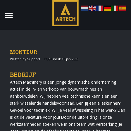
MONTEUR
Written by Support
Published: 18 jan 2023
Monteur
BEDRIJF
Allround CNC Verspaner
Artech Machinery is een jonge dynamische onderneming
actief in de in- en verkoop van bouwmachines en
Spare parts manager
aanbouwdelen. Wij hebben veel technische kennis en een
januari 2023
sterk wisselende handelsvoorraad. Ben jij een alleskunner?
Gevoel voor techniek. Wil je veel afwisseling in het werk? Dan
Vacatures
is dit de vacature voor jou! Door de uitbreiding is onze
werkzaamheden zoeken we in ons team wat versterking. Je
Login