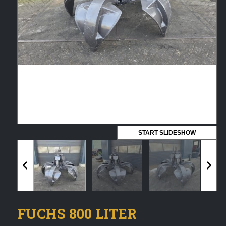
Vermeldingen feed
Reacties feed
WordPress.org
Artech verhuur
Verkoop
Contact Opnemen
START SLIDESHOW
FUCHS 800 LITER