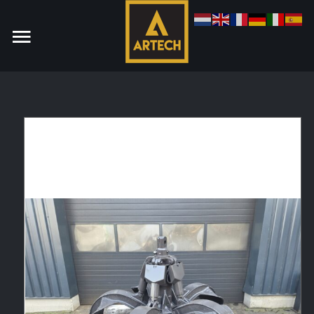
Monteur
Allround CNC Verspaner
Spare parts manager
januari 2023
Vacatures
Login