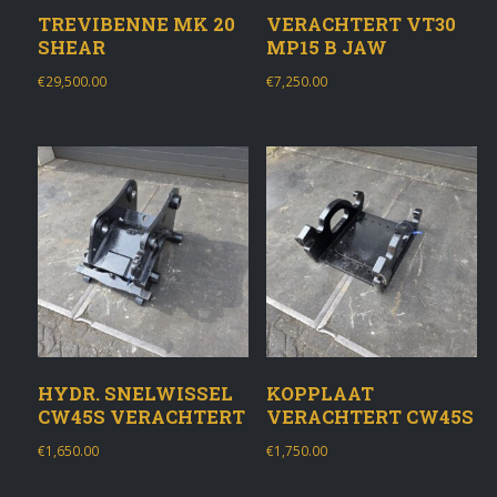
TREVIBENNE MK 20
VERACHTERT VT30
SHEAR
MP15 B JAW
€
29,500.00
€
7,250.00
HYDR. SNELWISSEL
KOPPLAAT
CW45S VERACHTERT
VERACHTERT CW45S
€
1,650.00
€
1,750.00