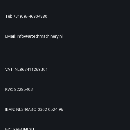
Tel: +31(0)6-46904880
EMail: info@artechmachinery.nl
VAT: NL862411269B01
KVK: 82285403
IBAN: NL34RABO 0302 0524 96
BIC: RABONL2U