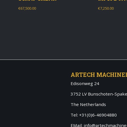
€
67,500.00
€
7,250.00
ARTECH MACHINE
Edisonweg 24
3752 LV Bunschoten-Spak
The Netherlands
Tel: +31(0)6-46904880
EMail: info@artechmachiner