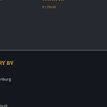
€
1,750.00
RY BV
enburg
y.nl