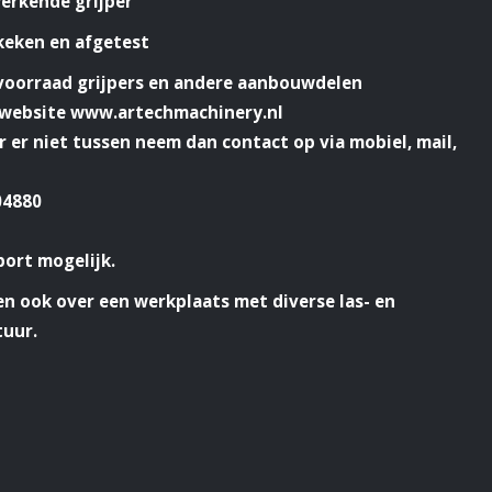
erkende grijper
keken en afgetest
 voorraad grijpers en andere aanbouwdelen
e website www.artechmachinery.nl
er er niet tussen neem dan contact op via mobiel, mail,
04880
port mogelijk.
n ook over een werkplaats met diverse las- en
tuur.