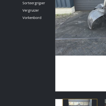
Vermeldingen feed
Sorteergrijper
Reacties feed
Vergruizer
WordPress.org
Vorkenbord
Artech verhuur
Verkoop
Contact Opnemen