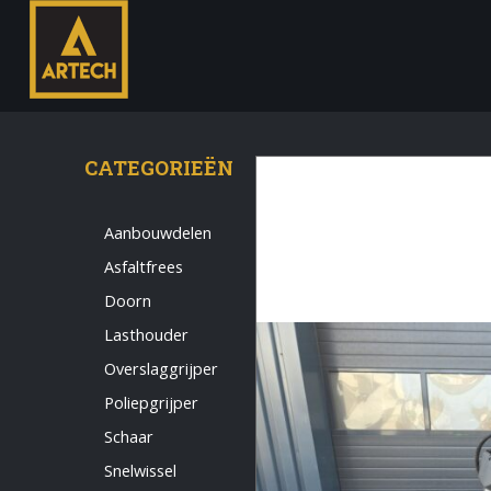
CATEGORIEËN
Aanbouwdelen
Asfaltfrees
Monteur
Doorn
Allround CNC Verspaner
Lasthouder
Spare parts manager
Overslaggrijper
januari 2023
Poliepgrijper
Vacatures
Schaar
Login
Snelwissel