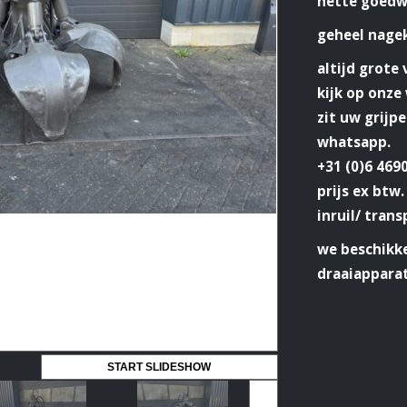
nette goedw
geheel nage
altijd grote
kijk op onz
zit uw grijp
whatsapp.
+31 (0)6 469
prijs ex btw.
inruil/ trans
we beschikke
draaiappara
START SLIDESHOW