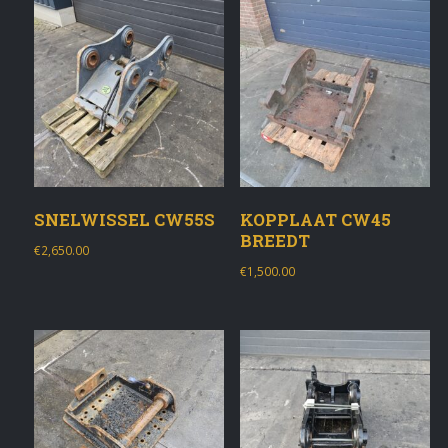
SNELWISSEL CW55S
KOPPLAAT CW45
BREEDT
€
2,650.00
€
1,500.00