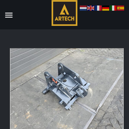
Monteur
Allround CNC Verspaner
Spare parts manager
januari 2023
Vacatures
Login