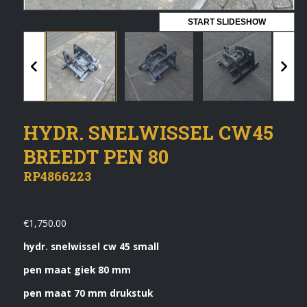
Vermeldingen feed
START SLIDESHOW
Reacties feed
WordPress.org
Artech verhuur
HYDR. SNELWISSEL CW45
Verkoop
BREEDT PEN 80
Contact Opnemen
RP4866223
€
1,750.00
hydr. snelwissel cw 45 small
pen maat giek 80 mm
pen maat 70 mm drukstuk