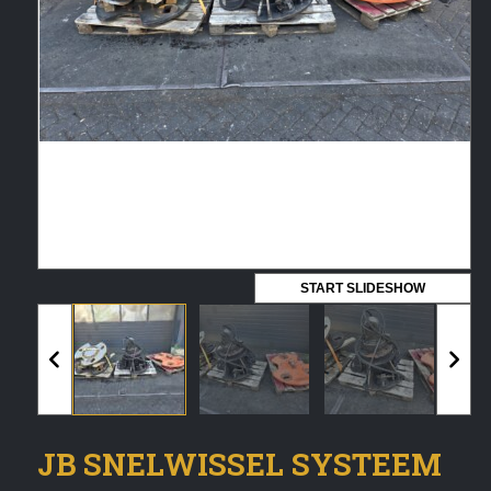
Vermeldingen feed
Reacties feed
WordPress.org
Artech verhuur
Verkoop
Contact Opnemen
START SLIDESHOW
JB SNELWISSEL SYSTEEM