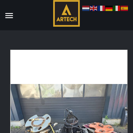
Monteur
Allround CNC Verspaner
Spare parts manager
januari 2023
Vacatures
Login