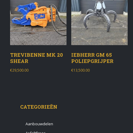
TREVIBENNE MK 20
IEBHERR GM 65
SHEAR
POLIEPGRIJPER
€
29,500.00
€
13,500.00
CATEGORIEËN
Aanbouwdelen
Asfaltfrees