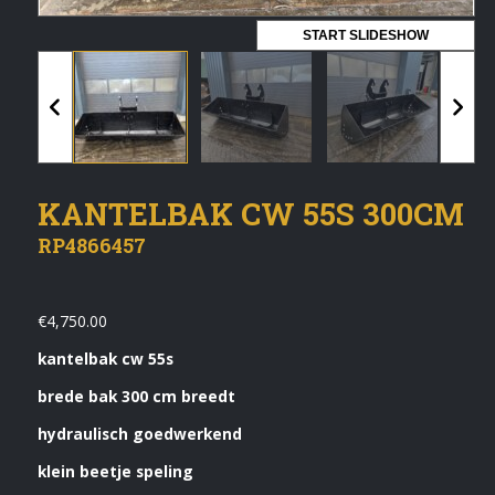
Vermeldingen feed
START SLIDESHOW
Reacties feed
WordPress.org
Artech verhuur
KANTELBAK CW 55S 300CM
Verkoop
RP4866457
Contact Opnemen
€
4,750.00
kantelbak cw 55s
brede bak 300 cm breedt
hydraulisch goedwerkend
klein beetje speling