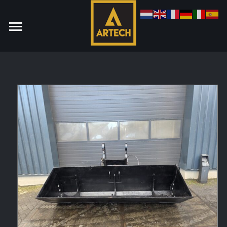
Monteur
Allround CNC Verspaner
Spare parts manager
januari 2023
Vacatures
Login