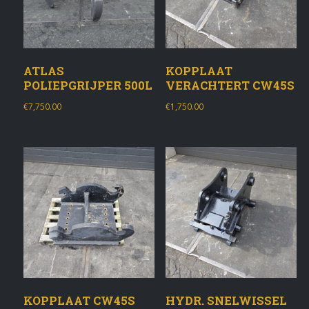
ATLAS
KOPPLAAT
POLIEPGRIJPER 500L
VERACHTERT CW45S
€
7,750.00
€
1,750.00
KOPPLAAT CW45S
HYDR. SNELWISSEL