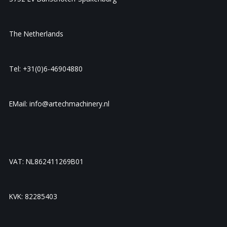
The Netherlands
Tel: +31(0)6-46904880
EMail: info@artechmachinery.nl
VAT: NL862411269B01
KVK: 82285403