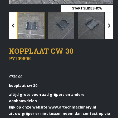
Vermeldingen feed
START SLIDESHOW
Reacties feed
WordPress.org
Artech verhuur
KOPPLAAT CW 30
Verkoop
P7109895
Contact Opnemen
€
750.00
kopplaat cw 30
altijd grote voorraad grijpers en andere
aanbouwdelen
kijk op onze website www.artechmachinery.nl
zit uw grijper er niet tussen neem dan contact op via