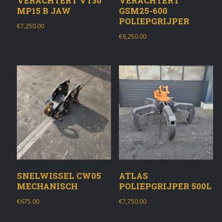
VERACHTERT VT30
VERACHTERT
MP15 B JAW
GSM25-600
POLIEPGRIJPER
€
7,250.00
€
6,250.00
SNELWISSEL CW05
ATLAS
MECHANISCH
POLIEPGRIJPER 500L
€
675.00
€
7,750.00