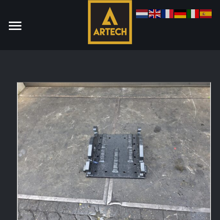
Monteur
Allround CNC Verspaner
Spare parts manager
januari 2023
Vacatures
Login