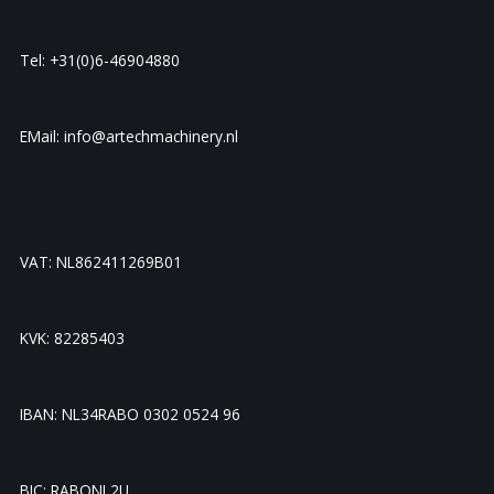
Tel: +31(0)6-46904880
EMail: info@artechmachinery.nl
VAT: NL862411269B01
KVK: 82285403
IBAN: NL34RABO 0302 0524 96
BIC: RABONL2U