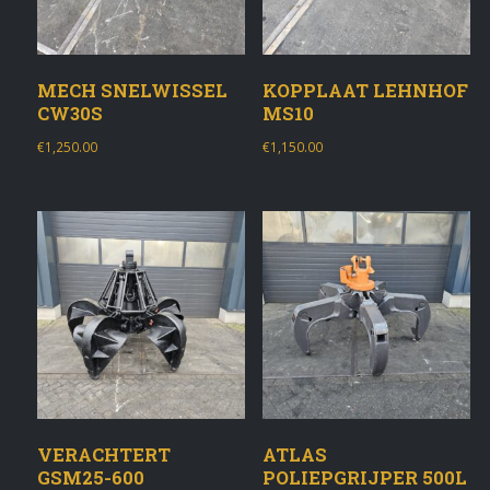
MECH SNELWISSEL
KOPPLAAT LEHNHOF
CW30S
MS10
€
1,250.00
€
1,150.00
VERACHTERT
ATLAS
GSM25-600
POLIEPGRIJPER 500L