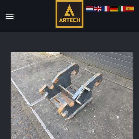
Monteur
Allround CNC Verspaner
Spare parts manager
januari 2023
Vacatures
Login