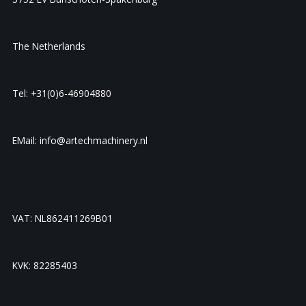
The Netherlands
Tel: +31(0)6-46904880
EMail: info@artechmachinery.nl
VAT: NL862411269B01
KVK: 82285403