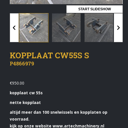
Vermeldingen feed
START SLIDESHOW
Reacties feed
WordPress.org
Artech verhuur
KOPPLAAT CW55S S
Verkoop
P4866979
Contact Opnemen
€
950.00
kopplaat cw 55s
nette kopplaat
altijd meer dan 100 snelwissels en kopplaten op
voorraad.
kijk op onze website www.artechmachinery.nl