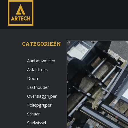
CATEGORIEËN
Aanbouwdelen
Asfaltfrees
Monteur
Doorn
Allround CNC Verspaner
Lasthouder
Spare parts manager
Overslaggrijper
januari 2023
Poliepgrijper
Vacatures
Schaar
Login
Snelwissel