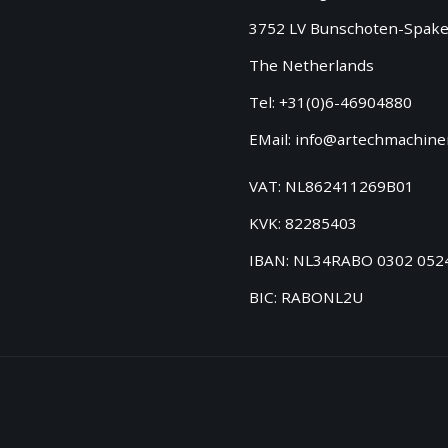
3752 LV Bunschoten-Spak
The Netherlands
Tel: +31(0)6-46904880
EMail: info@artechmachiner
VAT: NL862411269B01
KVK: 82285403
IBAN: NL34RABO 0302 052
BIC: RABONL2U