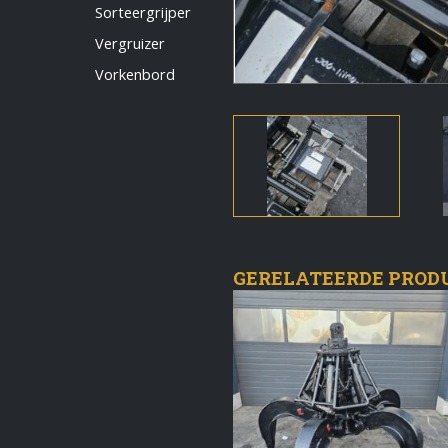
Vermeldingen feed
Sorteergrijper
Reacties feed
Vergruizer
WordPress.org
Vorkenbord
Artech verhuur
Verkoop
Contact Opnemen
GERELATEERDE PROD