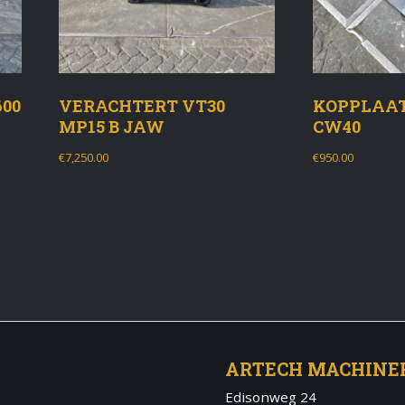
00
VERACHTERT VT30
KOPPLAAT
MP15 B JAW
CW40
€
7,250.00
€
950.00
ARTECH MACHINE
Edisonweg 24