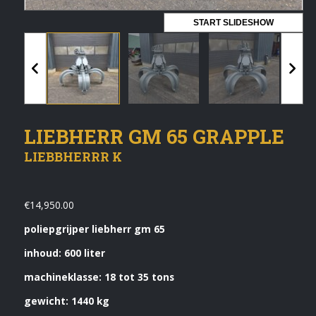
Vermeldingen feed
START SLIDESHOW
Reacties feed
WordPress.org
Artech verhuur
LIEBHERR GM 65 GRAPPLE
Verkoop
LIEBBHERRR K
Contact Opnemen
€
14,950.00
poliepgrijper liebherr gm 65
inhoud: 600 liter
machineklasse: 18 tot 35 tons
gewicht: 1440 kg