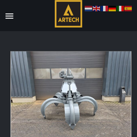
Monteur
Allround CNC Verspaner
Spare parts manager
januari 2023
Vacatures
Login