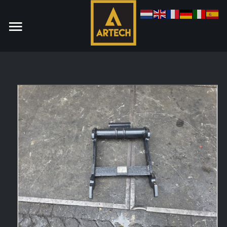
Monteur
Allround CNC Verspaner
Spare parts manager
januari 2023
Vacatures
Login