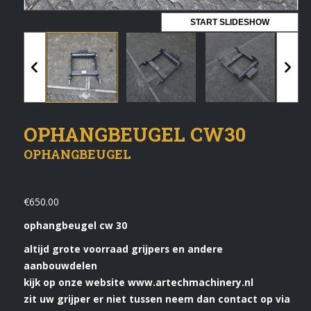
Vermeldingen feed
START SLIDESHOW
Reacties feed
WordPress.org
Artech verhuur
OPHANGBEUGEL CW30
Verkoop
OPHANGBEUGEL
Contact Opnemen
€
650.00
ophangbeugel cw 30
altijd grote voorraad grijpers en andere
aanbouwdelen
kijk op onze website www.artechmachinery.nl
zit uw grijper er niet tussen neem dan contact op via