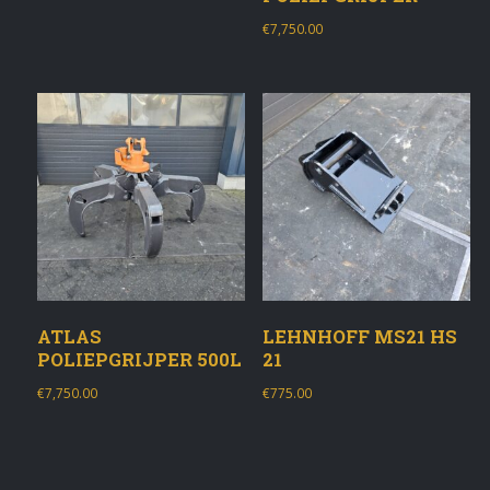
€
7,750.00
ATLAS
LEHNHOFF MS21 HS
POLIEPGRIJPER 500L
21
€
7,750.00
€
775.00