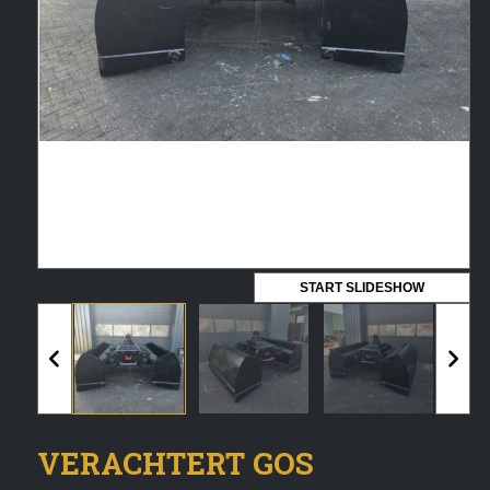
Vermeldingen feed
Reacties feed
WordPress.org
Artech verhuur
Verkoop
Contact Opnemen
START SLIDESHOW
VERACHTERT GOS