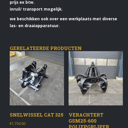
prijs ex btw.
inruil/ transport mogelijk.
we beschikken ook over een werkplaats met diverse
las- en draaiapparatuur.
GERELATEERDE PRODUCTEN
SNELWISSEL CAT 325
VERACHTERT
GSM25-600
€
1,750.00
POLIEPGRIJPER