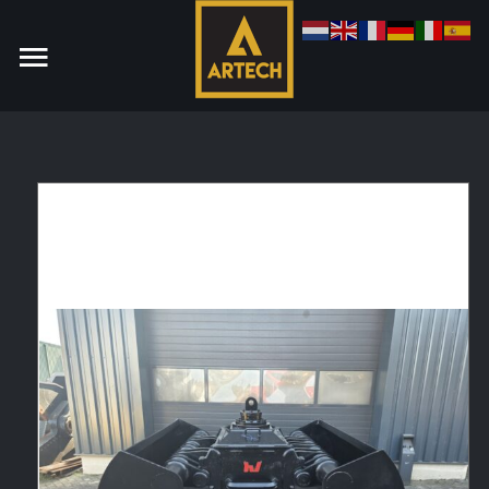
Monteur
Allround CNC Verspaner
Spare parts manager
januari 2023
Vacatures
Login