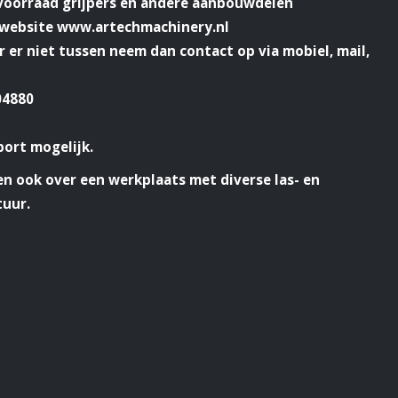
 voorraad grijpers en andere aanbouwdelen
e website www.artechmachinery.nl
er er niet tussen neem dan contact op via mobiel, mail,
04880
port mogelijk.
n ook over een werkplaats met diverse las- en
tuur.