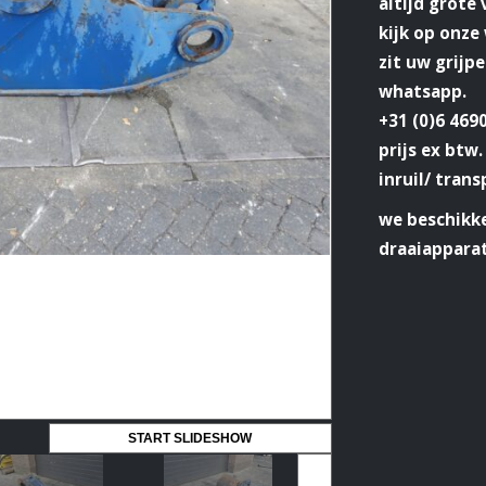
altijd grote
kijk op onz
zit uw grijp
whatsapp.
+31 (0)6 469
prijs ex btw.
inruil/ trans
we beschikke
draaiappara
START SLIDESHOW