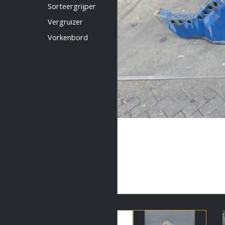
Vermeldingen feed
Sorteergrijper
Reacties feed
Vergruizer
WordPress.org
Vorkenbord
Artech verhuur
Verkoop
Contact Opnemen