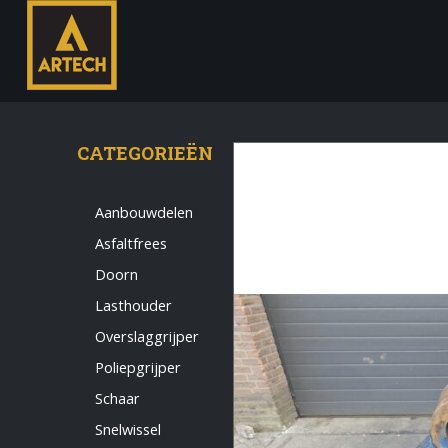
CATEGORIEËN
Aanbouwdelen
Asfaltfrees
Monteur
Doorn
Allround CNC Verspaner
Lasthouder
Spare parts manager
Overslaggrijper
januari 2023
Poliepgrijper
Vacatures
Schaar
Login
Snelwissel