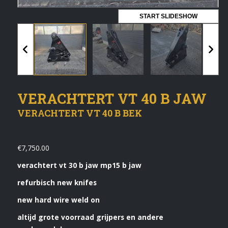
Vermeldingen feed
START SLIDESHOW
Reacties feed
WordPress.org
Artech verhuur
VERACHTERT VT 40 B JAW
Verkoop
VERACHTERT VT 40 B BEK
Contact Opnemen
€
7,750.00
verachtert vt 30 b jaw mp15 b jaw
refurbisch new knifes
new hard wire weld on
altijd grote voorraad grijpers en andere