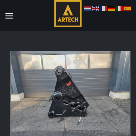
Monteur
Allround CNC Verspaner
Spare parts manager
januari 2023
Vacatures
Login