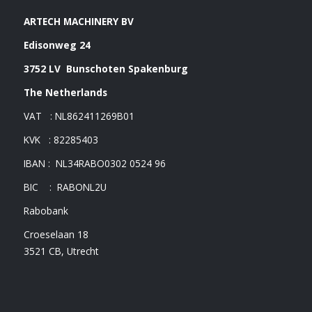
Vermeldingen feed
ARTECH MACHINERY BV
Reacties feed
Edisonweg 24
WordPress.org
3752 LV Bunschoten Spakenburg
The Netherlands
Artech verhuur
VAT : NL862411269B01
KVK : 82285403
Verkoop
IBAN : NL34RABO0302 0524 96
Contact Opnemen
BIC : RABONL2U
Rabobank
Croeselaan 18
3521 CB, Utrecht