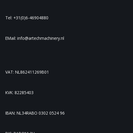
Tel: +31(0)6-46904880
EMail: info@artechmachinery.nl
VAT: NL862411269B01
KVK: 82285403
IBAN: NL34RABO 0302 0524 96