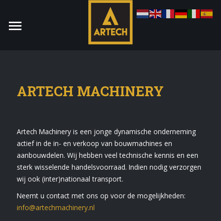
ARTECH MACHINERY
Monteur
Artech Machinery is een jonge dynamische onderneming
Allround CNC Verspaner
actief in de in- en verkoop van bouwmachines en
Spare parts manager
aanbouwdelen. Wij hebben veel technische kennis en een
sterk wisselende handelsvoorraad. Indien nodig verzorgen
januari 2023
wij ook (inter)nationaal transport.
Vacatures
Neemt u contact met ons op voor de mogelijkheden:
info@artechmachinery.nl
Login