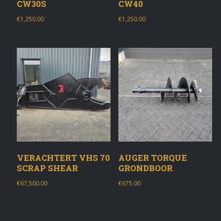
CW30S
CW40
€
1,250.00
€
1,250.00
VERACHTERT VHS 70
AUGER TORQUE
SCRAP SHEAR
GRONDBOOR
€
67,500.00
€
675.00