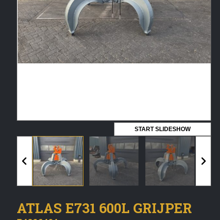
Vermeldingen feed
Reacties feed
WordPress.org
Artech verhuur
Verkoop
Contact Opnemen
START SLIDESHOW
ATLAS E731 600L GRIJPER