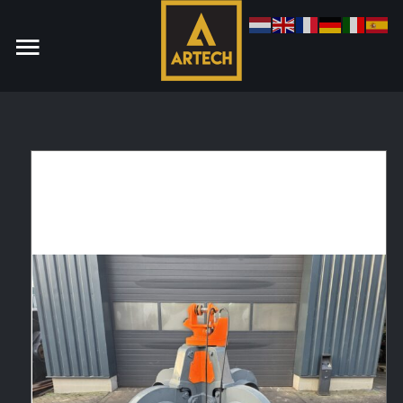
Monteur
Allround CNC Verspaner
Spare parts manager
januari 2023
Vacatures
Login