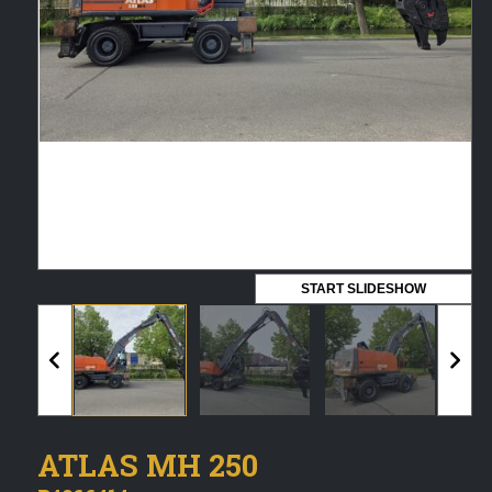
Vermeldingen feed
Reacties feed
WordPress.org
Artech verhuur
Verkoop
Contact Opnemen
START SLIDESHOW
ATLAS MH 250