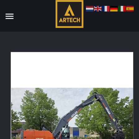
Monteur
Allround CNC Verspaner
Spare parts manager
januari 2023
Vacatures
Login