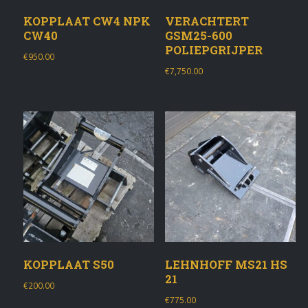
KOPPLAAT CW4 NPK
VERACHTERT
CW40
GSM25-600
POLIEPGRIJPER
€
950.00
€
7,750.00
KOPPLAAT S50
LEHNHOFF MS21 HS
21
€
200.00
€
775.00