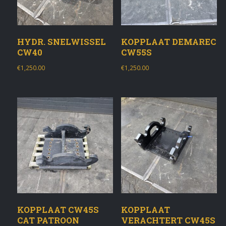
HYDR. SNELWISSEL
KOPPLAAT DEMAREC
CW40
CW55S
€
1,250.00
€
1,250.00
KOPPLAAT CW45S
KOPPLAAT
CAT PATROON
VERACHTERT CW45S