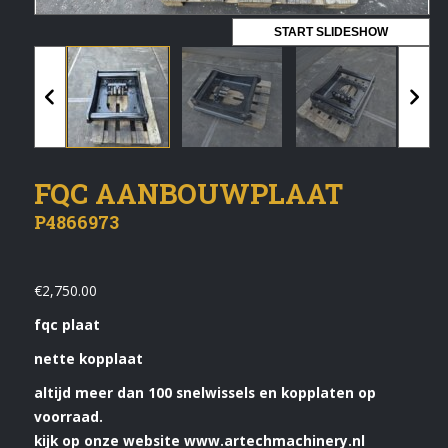
Vermeldingen feed
START SLIDESHOW
Reacties feed
WordPress.org
Artech verhuur
FQC AANBOUWPLAAT
Verkoop
P4866973
Contact Opnemen
€
2,750.00
fqc plaat
nette kopplaat
altijd meer dan 100 snelwissels en kopplaten op
voorraad.
kijk op onze website www.artechmachinery.nl