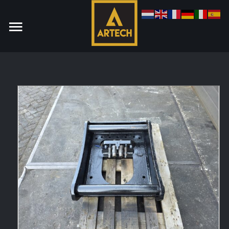
Monteur
Allround CNC Verspaner
Spare parts manager
januari 2023
Vacatures
Login