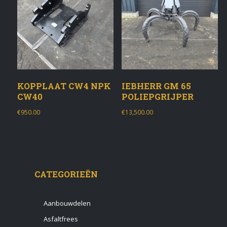
KOPPLAAT CW4 NPK
IEBHERR GM 65
CW40
POLIEPGRIJPER
€
950.00
€
13,500.00
CATEGORIEËN
Aanbouwdelen
Asfaltfrees