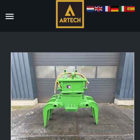
Monteur
Allround CNC Verspaner
Spare parts manager
januari 2023
Vacatures
Login