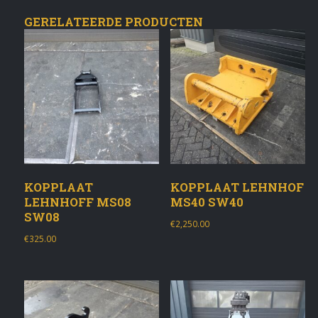
GERELATEERDE PRODUCTEN
KOPPLAAT
KOPPLAAT LEHNHOF
LEHNHOFF MS08
MS40 SW40
SW08
€
2,250.00
€
325.00