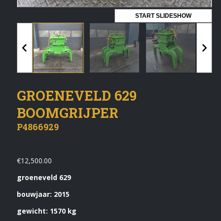
Vermeldingen feed
START SLIDESHOW
Reacties feed
WordPress.org
Artech verhuur
GROENEVELD 629
Verkoop
BOOMGRIJPER
Contact Opnemen
P4866929
€
12,500.00
groeneveld 629
bouwjaar: 2015
gewicht: 1570 kg