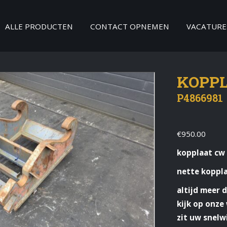
ALLE PRODUCTEN
CONTACT OPNEMEN
VACATURE
KOPPL
P4866981
€
950.00
kopplaat cw
nette koppl
altijd meer 
kijk op onz
zit uw snelwi