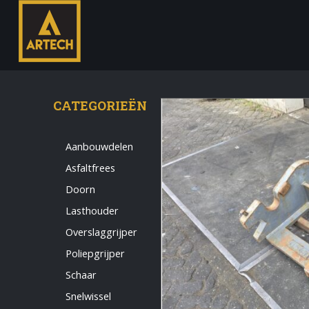
CATEGORIEËN
Aanbouwdelen
Asfaltfrees
Monteur
Doorn
Allround CNC Verspaner
Lasthouder
Spare parts manager
Overslaggrijper
januari 2023
Poliepgrijper
Vacatures
Schaar
Login
Snelwissel