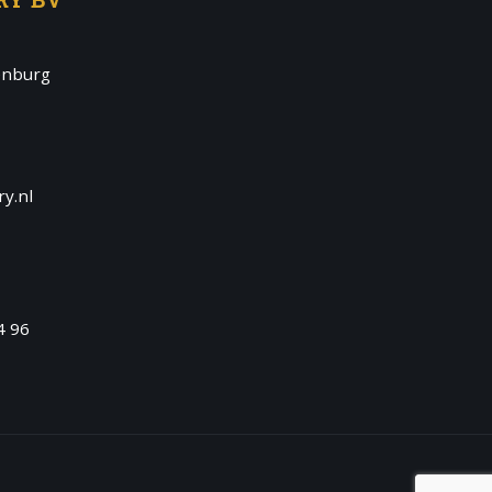
enburg
y.nl
4 96