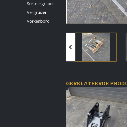
Vermeldingen feed
Sorteergrijper
Reacties feed
Vergruizer
WordPress.org
Vorkenbord
Artech verhuur
Verkoop
Contact Opnemen
GERELATEERDE PROD