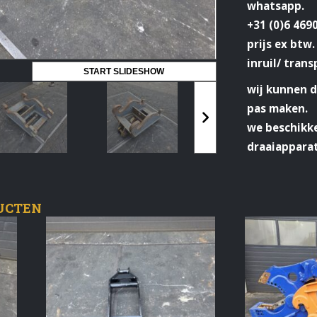
whatsapp.
+31 (0)6 469
prijs ex btw.
inruil/ trans
START SLIDESHOW
wij kunnen 
pas maken.
we beschikke
draaiappara
UCTEN