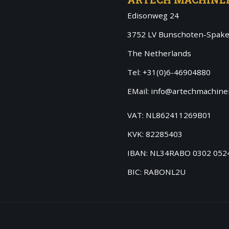
Edisonweg 24
3752 LV Bunschoten-Spak
The Netherlands
Tel: +31(0)6-46904880
EMail: info@artechmachiner
VAT: NL862411269B01
KVK: 82285403
IBAN: NL34RABO 0302 052
BIC: RABONL2U