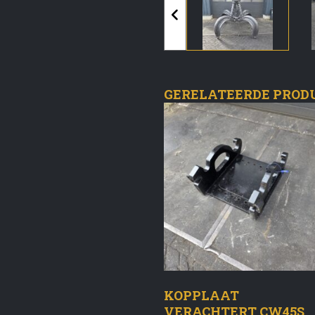
GERELATEERDE PROD
KOPPLAAT
VERACHTERT CW45S