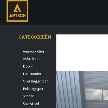
CATEGORIEËN
Aanbouwdelen
Asfaltfrees
Monteur
Doorn
Allround CNC Verspaner
Lasthouder
Spare parts manager
Overslaggrijper
januari 2023
Poliepgrijper
Vacatures
Schaar
Login
Snelwissel