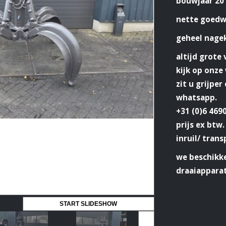
bouwjaar 20
nette goedw
geheel nage
altijd grote
kijk op onz
zit u grijper
whatsapp.
+31 (0)6 469
prijs ex btw.
inruil/ trans
we beschikke
draaiappara
START SLIDESHOW