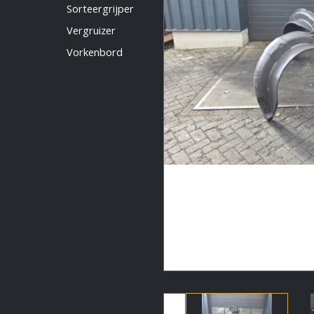
Vermeldingen feed
Sorteergrijper
Reacties feed
Vergruizer
WordPress.org
Vorkenbord
Artech verhuur
Verkoop
Contact Opnemen