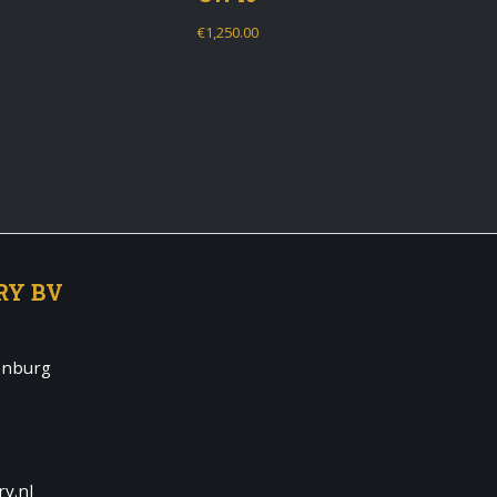
€
1,250.00
RY BV
enburg
y.nl