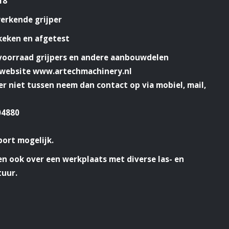
18
erkende grijper
keken en afgetest
 voorraad grijpers en andere aanbouwdelen
e website www.artechmachinery.nl
 er niet tussen neem dan contact op via mobiel, mail,
04880
port mogelijk.
n ook over een werkplaats met diverse las- en
tuur.