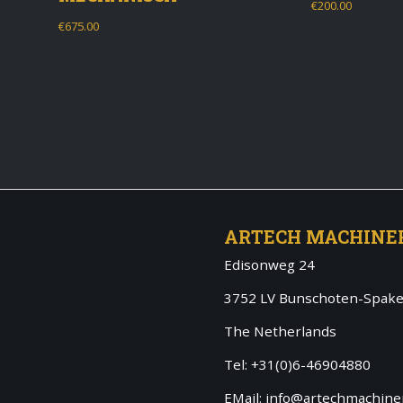
€
200.00
€
675.00
ARTECH MACHINE
Edisonweg 24
3752 LV Bunschoten-Spak
The Netherlands
Tel: +31(0)6-46904880
EMail: info@artechmachiner