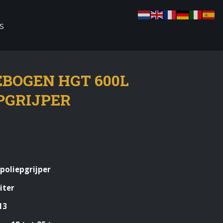
S
BOGEN HGT 600L
PGRIJPER
poliepgrijper
iter
13