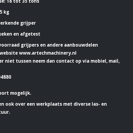
e: 18 tot 35 tons
5 kg
erkende grijper
keken en afgetest
 voorraad grijpers en andere aanbouwdelen
e website www.artechmachinery.nl
 er niet tussen neem dan contact op via mobiel, mail,
04880
port mogelijk.
n ook over een werkplaats met diverse las- en
tuur.