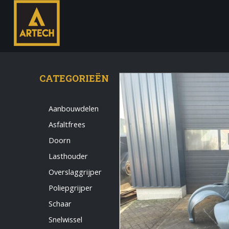
CATEGORIEËN
Aanbouwdelen
Asfaltfrees
Monteur
Doorn
Allround CNC Verspaner
Lasthouder
Spare parts manager
Overslaggrijper
januari 2023
Poliepgrijper
Vacatures
Schaar
Login
Snelwissel