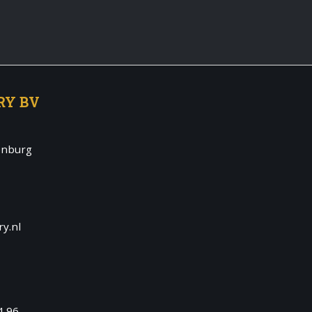
RY BV
enburg
y.nl
4 96