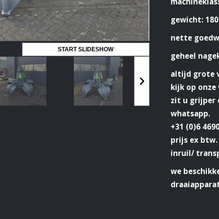
machineklass
gewicht: 180
nette goedw
START SLIDESHOW
geheel nage
altijd grote
kijk op onz
zit u grijper
whatsapp.
+31 (0)6 469
prijs ex btw.
inruil/ trans
we beschikke
draaiappara