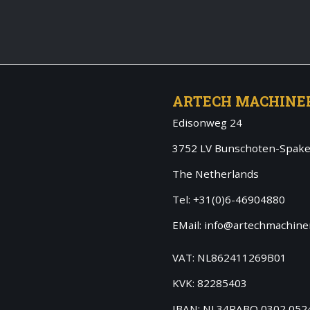
ARTECH MACHINE
Edisonweg 24
3752 LV Bunschoten-Spak
The Netherlands
Tel: +31(0)6-46904880
EMail: info@artechmachiner
VAT: NL862411269B01
KVK: 82285403
IBAN: NL34RABO 0302 052