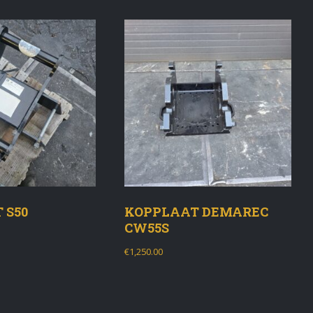
 S50
KOPPLAAT DEMAREC
CW55S
€
1,250.00