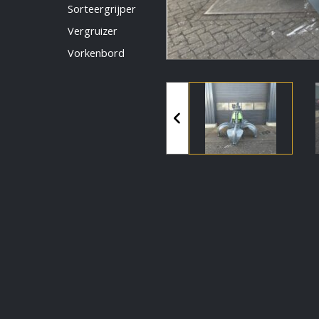
Vermeldingen feed
Sorteergrijper
Reacties feed
Vergruizer
WordPress.org
Vorkenbord
Artech verhuur
Verkoop
Contact Opnemen