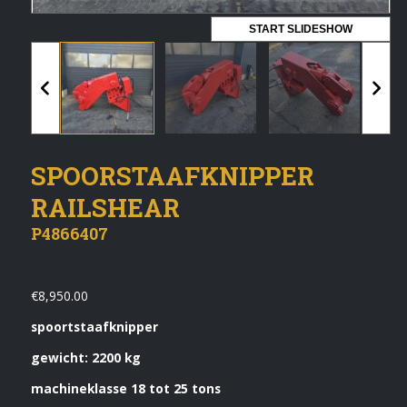
Vermeldingen feed
START SLIDESHOW
Reacties feed
WordPress.org
Artech verhuur
SPOORSTAAFKNIPPER
Verkoop
RAILSHEAR
Contact Opnemen
P4866407
€
8,950.00
spoortstaafknipper
gewicht: 2200 kg
machineklasse 18 tot 25 tons