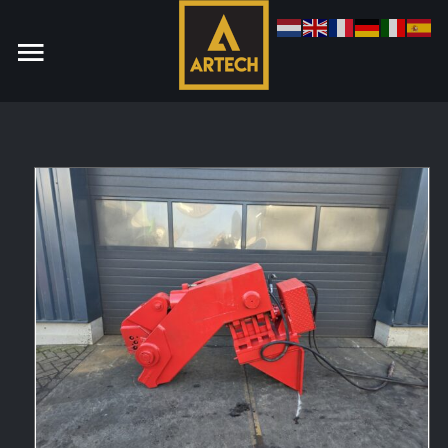
Monteur
Allround CNC Verspaner
Spare parts manager
januari 2023
Vacatures
Login