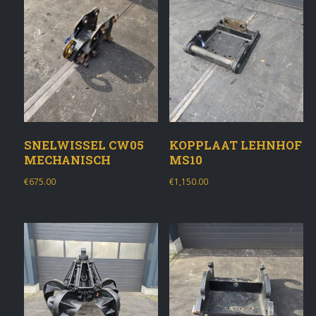
SNELWISSEL CW05
KOPPLAAT LEHNHOF
MECHANISCH
MS10
€
675.00
€
1,150.00