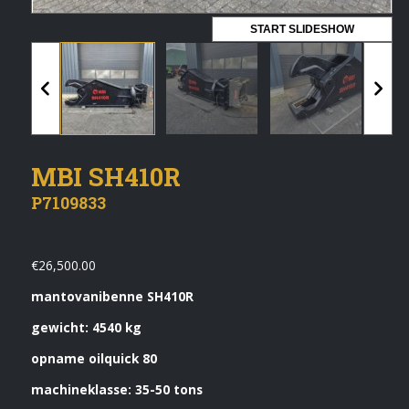
Vermeldingen feed
START SLIDESHOW
Reacties feed
WordPress.org
Artech verhuur
MBI SH410R
Verkoop
P7109833
Contact Opnemen
€
26,500.00
mantovanibenne SH410R
gewicht: 4540 kg
opname oilquick 80
machineklasse: 35-50 tons