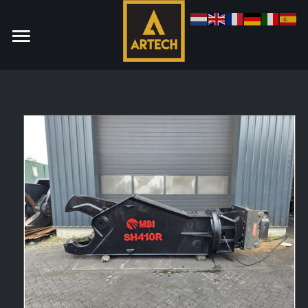
Monteur
Allround CNC Verspaner
Spare parts manager
januari 2023
Vacatures
Login