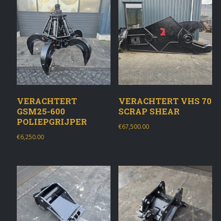
VERACHTERT
VERACHTERT VHS 70
GSM25-600
SCRAP SHEAR
POLIEPGRIJPER
€
67,500.00
€
6,250.00