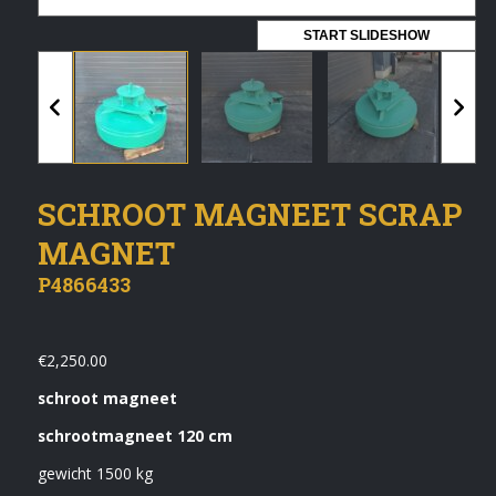
Vermeldingen feed
START SLIDESHOW
Reacties feed
WordPress.org
Artech verhuur
SCHROOT MAGNEET SCRAP
Verkoop
MAGNET
Contact Opnemen
P4866433
€
2,250.00
schroot magneet
schrootmagneet 120 cm
gewicht 1500 kg