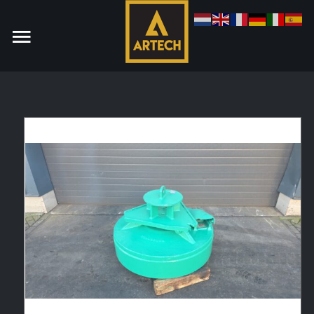
Monteur
Allround CNC Verspaner
Spare parts manager
januari 2023
Vacatures
Login