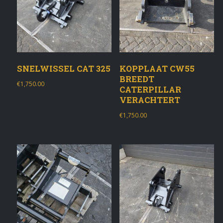
SNELWISSEL CAT 325
KOPPLAAT CW55
BREEDT
€
1,750.00
CATERPILLAR
VERACHTERT
€
1,750.00